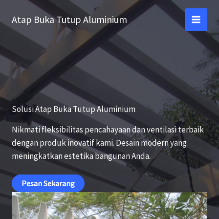
Lewati
Atap Buka Tutup Aluminium
ke
konten
Solusi Atap Buka Tutup Aluminium
Nikmati fleksibilitas pencahayaan dan ventilasi terbaik
dengan produk inovatif kami. Desain modern yang
meningkatkan estetika bangunan Anda.
Pesan Sekarang