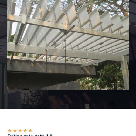
★
★
★
★
★